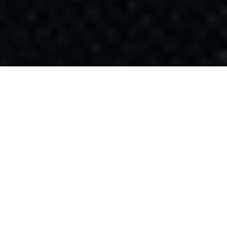
Unternehmen, die mit SAP-Daten arbeiten, stehen
vor wichtigen strategischen Entscheidungen:
Setzen
Sie weiter auf ein Data Warehouse oder nutzen Sie
die innovativen Möglichkeiten der SAP Datasphere
in der Cloud?
In unserem Webinar beleuchten wir die