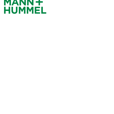
KI-GESTÜTZTE
LIQUIDITÄTSPLANUNG
FÜR MANN + HUMMEL
Automatisierte Cashflow Vorhersagen,
verlängerter Prognosehorizont und
Resilienzsteigerung für das gesamte
Unternehmen durch Advanced Analytics
in der AWS Cloud.