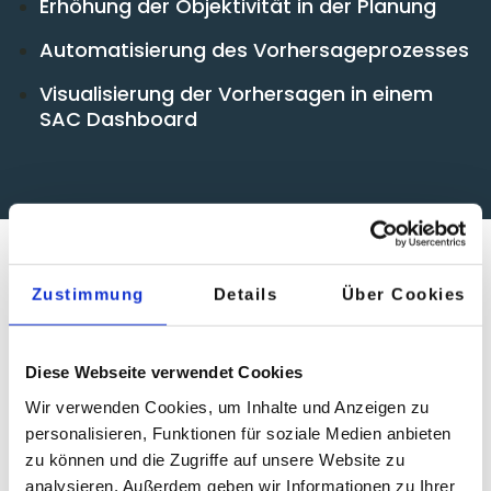
Erhöhung der Objektivität in der Planung
Automatisierung des Vorhersageprozesses
Visualisierung der Vorhersagen in einem
SAC Dashboard
Zustimmung
Details
Über Cookies
THE
SOLUTION
Diese Webseite verwendet Cookies
Um einen stetigen Forecast zu sichern, entwickelten
Wir verwenden Cookies, um Inhalte und Anzeigen zu
wir ein
auf den Kunden zugeschnittenes Machine-
personalisieren, Funktionen für soziale Medien anbieten
zu können und die Zugriffe auf unsere Website zu
Learning-Modell in der AWS Cloud
, um
analysieren. Außerdem geben wir Informationen zu Ihrer