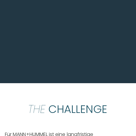
tatsächlichen Währungseffekte-
Absicherungen, über das Jahresende hinaus,
zu verwenden. Wir haben dies bereits für die
Gesellschaften mit den größten
Fremdwährungspositionen ausgerollt
Roland Weidele
Treasury Risk Manager
THE
CHALLENGE
Für MANN+HUMMEL ist eine langfristige