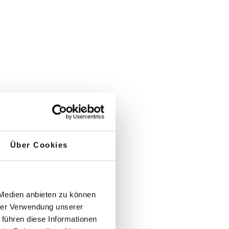
schen unserem unternehmensweiten Data
ffen, um Kundendaten für die
n. Wichtig war uns, dass die
ow zu bewerkstelligen ist. Heute ist
spart uns manuellen Aufwand ein und
Über Cookies
 Medien anbieten zu können
hrer Verwendung unserer
 führen diese Informationen