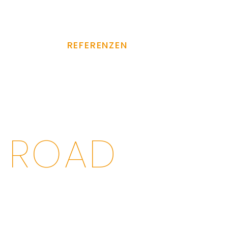
Newsletter
Blog
Karriere
HNOLOGIE
REFERENZEN
ÜBER UNS
 ROAD
UCCESS