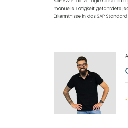
SAP BW in die Google Cloud erfol
manuelle Tätigkeit gefährdete j
Erkenntnisse in das SAP Standard 
J