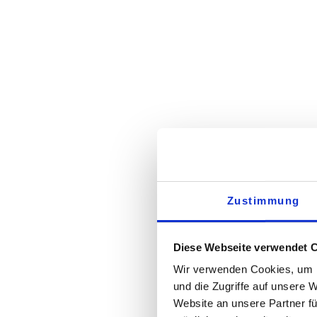
Durch die Schnittstell
Warehouse System SAP
Weiterverarbeitung in 
Integration und Admin
die Synchronisation d
kann mit herkömmliche
Kristin Klie
Manager Business Analyti
Zustimmung
Diese Webseite verwendet 
Wir verwenden Cookies, um I
und die Zugriffe auf unsere 
Website an unsere Partner fü