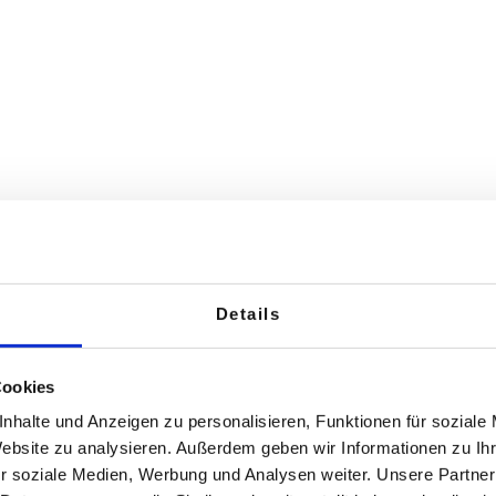
e DES von Five 1 konnten wir eine Integration zwi
 BW/4 HANA und der Google Cloud Plattform scha
einem Marketing Automation Tool zu synchronisiere
istration ohne den Aufbau von zusätzlichem Know-H
er Daten in beide Richtungen automatisiert. Dies 
n BW/4HANA - Tools administriert werden.
cs
Details
Cookies
nhalte und Anzeigen zu personalisieren, Funktionen für soziale
Website zu analysieren. Außerdem geben wir Informationen zu I
r soziale Medien, Werbung und Analysen weiter. Unsere Partner