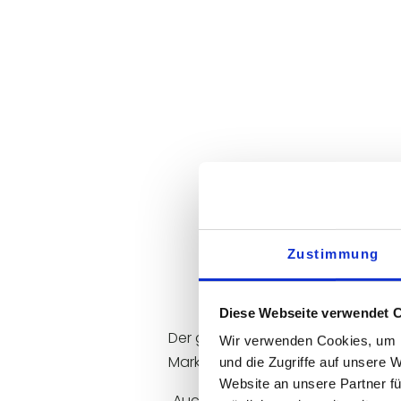
T
Zustimmung
Diese Webseite verwendet 
Der global agierende Kosmetikher
Wir verwenden Cookies, um I
Marktdynamik und zunehmende In
und die Zugriffe auf unsere 
Website an unsere Partner fü
„Auch im Um- und Absatz-Budget