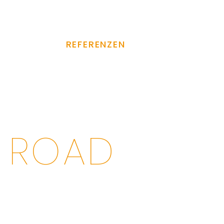
Newsletter
Blog
Karriere
HNOLOGIE
REFERENZEN
ÜBER UNS
 ROAD
UCCESS