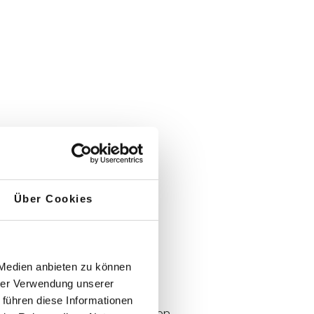
GE
Über Cookies
auty" auf die sich wandelnde
 Medien anbieten zu können
zentriertheit.
hrer Verwendung unserer
 führen diese Informationen
dingungen wider.“, so Kirsten