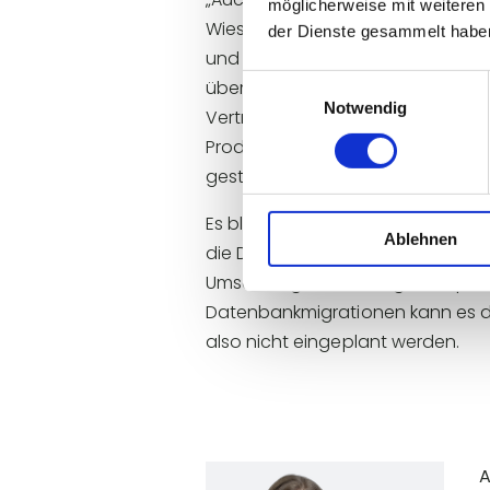
möglicherweise mit weiteren
Wiesner, Vice President Digital 
der Dienste gesammelt habe
und Dimensionen, die benutzerfre
Einwilligungsauswahl
übersichtlich gemonitored und im
Notwendig
Vertriebsplanung involvierten Abt
Produktionsstandorte auf fünf K
gesteckt. Geplant war, im Januar 
Es blieb also nur wenig Zeit für
Ablehnen
die Datenmigration auf HANA durch
Umsetzung und etwaige Testphase
Datenbankmigrationen kann es dur
also nicht eingeplant werden.