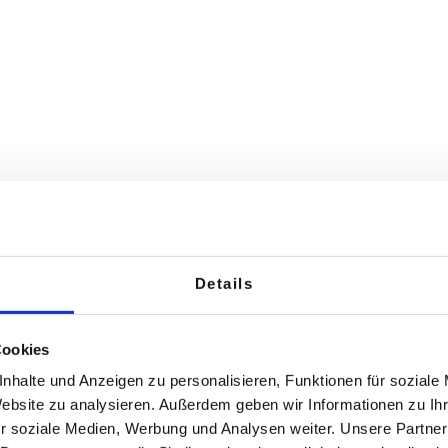
HE
CHALLEN
Details
Cookies
steller reagiert mit seinem neuen Markenkern "Mindful Be
nhalte und Anzeigen zu personalisieren, Funktionen für soziale
dividualisierung von Kundenanforderungen sowie Kunden
Website zu analysieren. Außerdem geben wir Informationen zu I
r soziale Medien, Werbung und Analysen weiter. Unsere Partner
planungsprozess spiegeln sich diese komplexen Rahmenbe