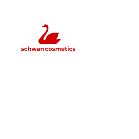
VERTRIEBSPLA
FÜR SCHWAN CO
Integrierte Vertriebsplanung u
SAP BW: Flexibel, effizient, global.