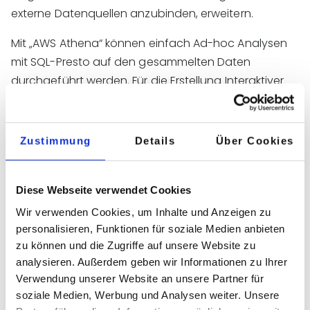
externe Datenquellen anzubinden, erweitern.
Mit „AWS Athena“ können einfach Ad-hoc Analysen
mit SQL-Presto auf den gesammelten Daten
durchgeführt werden. Für die Erstellung Interaktiver
Dashboards stellt Amazon „QuickSight“ zur
Verfügung, damit Sie und alle Mitarbeiter in quasi
Echtzeit den aktuellen Zustand Ihrer Produktion
Zustimmung
Details
Über Cookies
einsehen können. Mit AWS Sns Notifications können
automatisch Email Benachrichtigungen verschickt
Diese Webseite verwendet Cookies
werden, sei es für regelmäßige Reports oder um z. B.
auf Anomalien in der Produktion aufmerksam zu
Wir verwenden Cookies, um Inhalte und Anzeigen zu
machen.
personalisieren, Funktionen für soziale Medien anbieten
zu können und die Zugriffe auf unsere Website zu
analysieren. Außerdem geben wir Informationen zu Ihrer
Verwendung unserer Website an unsere Partner für
Intelligentere Datennutzung
soziale Medien, Werbung und Analysen weiter. Unsere