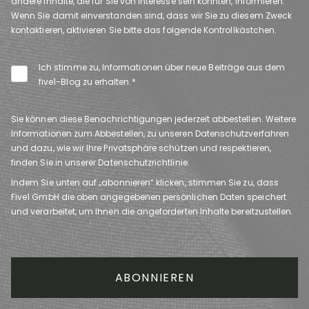
andere Inhalte, die für Sie von Interesse sein könnten, informieren.
Wenn Sie damit einverstanden sind, dass wir Sie zu diesem Zweck
kontaktieren, aktivieren Sie bitte das folgende Kontrollkästchen.
Ich stimme zu, Informationen über neue Beiträge aus dem
five1-Blog zu erhalten.
*
Sie können diese Benachrichtigungen jederzeit abbestellen. Weitere
Informationen zum Abbestellen, zu unseren Datenschutzverfahren
und dazu, wie wir Ihre Privatsphäre schützen und respektieren,
finden Sie in unserer Datenschutzrichtlinie.
Indem Sie unten auf „abonnieren“ klicken, stimmen Sie zu, dass
Five1 GmbH die oben angegebenen persönlichen Daten speichert
und verarbeitet, um Ihnen die angeforderten Inhalte bereitzustellen.