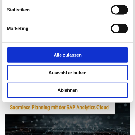
Alle anzeigen
Statistiken
Veröffentlicht am: 15.8.2023
Marketing
Ähnliche Beiträge:
Alle zulassen
Auswahl erlauben
Ablehnen