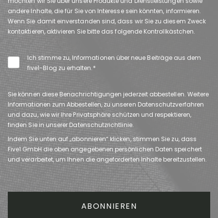
möchten wir Sie über unsere Produkte und Dienstleistungen sowie
andere Inhalte, die für Sie von Interesse sein könnten, informieren.
Wenn Sie damit einverstanden sind, dass wir Sie zu diesem Zweck
kontaktieren, aktivieren Sie bitte das folgende Kontrollkästchen.
Ich stimme zu, Informationen über neue Beiträge aus dem
five1-Blog zu erhalten.
*
Sie können diese Benachrichtigungen jederzeit abbestellen. Weitere
Informationen zum Abbestellen, zu unseren Datenschutzverfahren
und dazu, wie wir Ihre Privatsphäre schützen und respektieren,
finden Sie in unserer Datenschutzrichtlinie.
Indem Sie unten auf „abonnieren“ klicken, stimmen Sie zu, dass
Five1 GmbH die oben angegebenen persönlichen Daten speichert
und verarbeitet, um Ihnen die angeforderten Inhalte bereitzustellen.