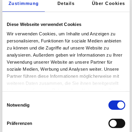
Zustimmung
Details
Über Cookies
wir Ihnen helfen können, die besten Ergebnisse zu
erzielen.
Diese Webseite verwendet Cookies
Wir verwenden Cookies, um Inhalte und Anzeigen zu
personalisieren, Funktionen für soziale Medien anbieten
Lassen Sie uns sprechen
zu können und die Zugriffe auf unsere Website zu
analysieren. Außerdem geben wir Informationen zu Ihrer
Verwendung unserer Website an unsere Partner für
soziale Medien, Werbung und Analysen weiter. Unsere
Tags
Partner führen diese Informationen möglicherweise mit
weiteren Daten zusammen, die Sie ihnen bereitgestellt
Data Science & Advanced Analytics
(28)
haben oder die sie im Rahmen Ihrer Nutzung der Dienste
gesammelt haben.
Datenstrategie & Data Driven Enterprise
(26)
Einwilligungsauswahl
Notwendig
Cloud Architecture & Infrastructure
(24)
SAP Technologie
(16)
Branchenlösungen & Geschäftsprozesse
(6)
Präferenzen