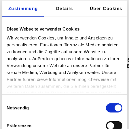
mitentwickeln. Welche Fallstricke dabei auftreten
können haben wir bereits in einem vorherigen
Zustimmung
Details
Über Cookies
Blog
"Sechs Gründe, warum Datenstrategien
scheitern"
betrachtet.
Diese Webseite verwendet Cookies
Wir verwenden Cookies, um Inhalte und Anzeigen zu
personalisieren, Funktionen für soziale Medien anbieten
zu können und die Zugriffe auf unsere Website zu
analysieren. Außerdem geben wir Informationen zu Ihrer
Verwendung unserer Website an unsere Partner für
soziale Medien, Werbung und Analysen weiter. Unsere
Partner führen diese Informationen möglicherweise mit
weiteren Daten zusammen, die Sie ihnen bereitgestellt
haben oder die sie im Rahmen Ihrer Nutzung der Dienste
gesammelt haben.
Einwilligungsauswahl
Notwendig
Präferenzen